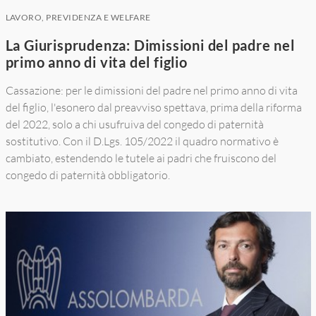
LAVORO, PREVIDENZA E WELFARE
La Giurisprudenza: Dimissioni del padre nel
primo anno di vita del figlio
Cassazione: per le dimissioni del padre nel primo anno di vita
del figlio, l'esonero dal preavviso spettava, prima della riforma
del 2022, solo a chi usufruiva del congedo di paternità
sostitutivo. Con il D.Lgs. 105/2022 il quadro normativo è
cambiato, estendendo le tutele ai padri che fruiscono del
congedo di paternità obbligatorio.