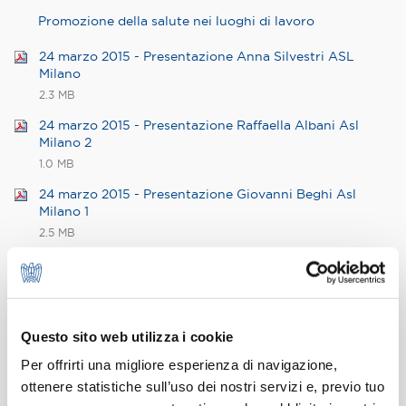
Promozione della salute nei luoghi di lavoro
24 marzo 2015 - Presentazione Anna Silvestri ASL
Milano
2.3 MB
24 marzo 2015 - Presentazione Raffaella Albani Asl
Milano 2
1.0 MB
24 marzo 2015 - Presentazione Giovanni Beghi Asl
Milano 1
2.5 MB
24 marzo 2015 - Presentazione Marco Tremolada Weir
Gabbioneta Srl
3.4 MB
24 marzo 2015 - Presentazione Sergio Re Bayer Spa
Questo sito web utilizza i cookie
2.6 MB
Per offrirti una migliore esperienza di navigazione,
24 marzo 2015 - Presentazione Antonio Calzavacca
ottenere statistiche sull’uso dei nostri servizi e, previo tuo
Bajer Spa