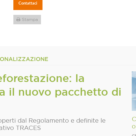
Contattaci
Stampa
IONALIZZAZIONE
orestazione: la
 il nuovo pacchetto di
C
operti dal Regolamento e definite le
o
mativo TRACES