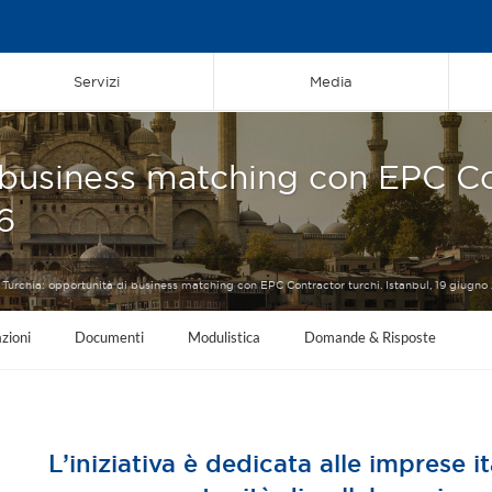
Servizi
Media
 business matching con EPC Co
6
Turchia: opportunità di business matching con EPC Contractor turchi. Istanbul, 19 giugno
zioni
Documenti
Modulistica
Domande & Risposte
L’iniziativa è dedicata alle imprese i