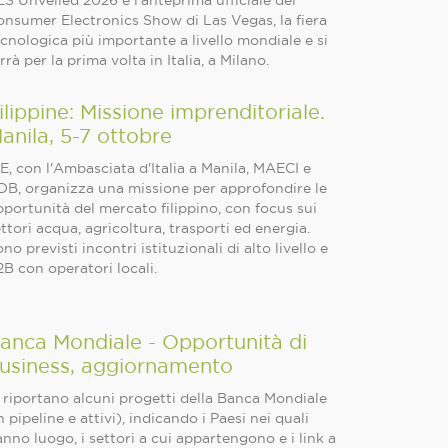
S Unveiled 2026 è l’anteprima ufficiale del
onsumer Electronics Show di Las Vegas, la fiera
cnologica più importante a livello mondiale e si
rrà per la prima volta in Italia, a Milano.
ilippine: Missione imprenditoriale.
anila, 5-7 ottobre
E, con l'Ambasciata d'Italia a Manila, MAECI e
DB, organizza una missione per approfondire le
portunità del mercato filippino, con focus sui
ttori acqua, agricoltura, trasporti ed energia.
no previsti incontri istituzionali di alto livello e
B con operatori locali.
anca Mondiale - Opportunità di
usiness, aggiornamento
 riportano alcuni progetti della Banca Mondiale
n pipeline e attivi), indicando i Paesi nei quali
nno luogo, i settori a cui appartengono e i link a