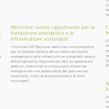
CE
C
te
te
Mercosur: nuove opportunità per la
F
e
transizione energetica e le
M
infrastrutture sostenibili
IC
A
L’Accordo UE‑Mercosur apre una nuova stagione
op
per le imprese italiane attive nella transizione
se
e.
energetica e nelle infrastrutture sostenibili, grazie
So
alla progressiva riduzione dei dazi su apparecchi
B2
elettrici, macchinari e componenti chiave per
energia e reti e le potenzialità dei due mercati
continenti, ricchi di energia fossile e di fonti
rinnovabili.
B
b
Si
(i
ha