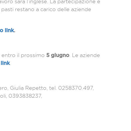
lavoro sarà l’inglese. La partecipazione è
e pasti restano a carico delle aziende
o link
.
5 giugno
e entro il prossimo
. Le aziende
link
.
o, Giulia Repetto, tel. 0258370.497,
coli, 0393838237,