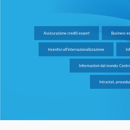
Assicurazione crediti export
Business e
Incentivi all'internazionalizzazione
In
Informazioni dal mondo: Centr
Intrastat, procedu