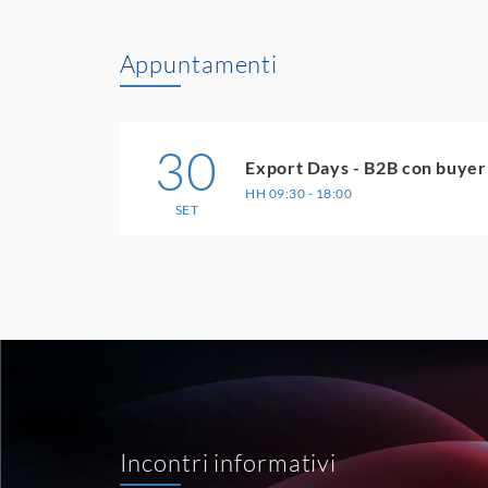
Appuntamenti
30
Export Days - B2B con buyer 
HH 09:30 - 18:00
SET
Incontri informativi