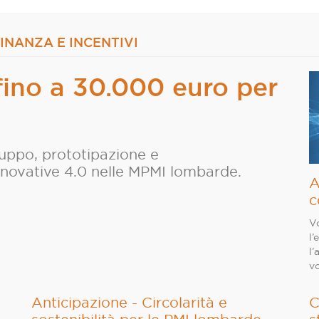
FINANZA E INCENTIVI
fino a 30.000 euro per
luppo, prototipazione e
nnovative 4.0 nelle MPMI lombarde.
A
c
V
l’
l’
v
Anticipazione - Circolarità e
C