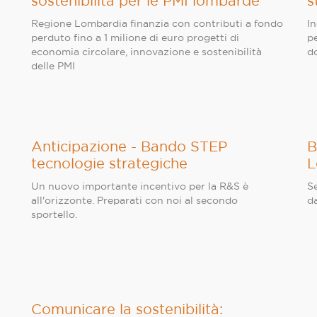
sostenibilità per le PMI lombarde
s
Regione Lombardia finanzia con contributi a fondo
In
perduto fino a 1 milione di euro progetti di
pe
economia circolare, innovazione e sostenibilità
d
delle PMI
Anticipazione - Bando STEP
B
tecnologie strategiche
L
Un nuovo importante incentivo per la R&S è
S
all'orizzonte. Preparati con noi al secondo
da
sportello.
Comunicare la sostenibilità: