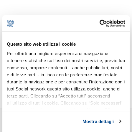
CONTENUTI CORRELATI
Proposal on THE 28TH REGIME CORPORATE LEGAL
FRAMEWORK - 'EU INC.'
1.4 MB
Questo sito web utilizza i cookie
Per offrirti una migliore esperienza di navigazione,
Stampa
ottenere statistiche sull’uso dei nostri servizi e, previo tuo
consenso, proporre contenuti – anche pubblicitari, nostri
e di terze parti - in linea con le preferenze manifestate
durante la navigazione e per consentire l’interazione con i
tuoi Social network questo sito utilizza cookie, anche di
terze parti. Cliccando su “Accetto tutti” acconsenti
all’utilizzo di tutti i cookie. Cliccando su “Solo necessari”
nessun cookie di tracciamento viene utilizzato. Cliccando
su “Personalizza le scelte” è possibile esprimere la
STARTUP
ALTRE INFORMAZIONI SU
Mostra dettagli
propria volontà in relazione a ciascuna categoria di
cookie del sito. Per ulteriori informazioni consulta la