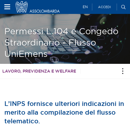
EN
ACCEDI
Permessi L.104 e Congedo
Straordinario - Flusso
UniEmens
LAVORO, PREVIDENZA E WELFARE
L’INPS fornisce ulteriori indicazioni in
merito alla compilazione del flusso
telematico.