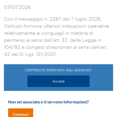
07/07/2026
Con il messaggio n. 2287 del 7 luglio 2026,
l’Istituto fornisce ulteriori indicazioni operative
relativamente ai conguagli in materia di
permessi ai sensi dell’art. 33 della Legge n.
104/92 e congedi straordinari ai sensi dell’art.
42 del D. Lgs. 151/2001.
CONTENUTO RISERVATO AGLI ASSOCIATI.
Accedi
Non sei associato e ti servono informazioni?
Contattaci