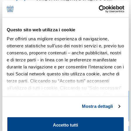
Particolari
OTT
HH 16:00 - 18:00
Questo sito web utilizza i cookie
Il superamento del periodo di
19
comporto: Regole, Deroghe e Casi
Per offrirti una migliore esperienza di navigazione,
Particolari
ottenere statistiche sull’uso dei nostri servizi e, previo tuo
NOV
HH 14:30 - 16:30
consenso, proporre contenuti – anche pubblicitari, nostri
e di terze parti - in linea con le preferenze manifestate
durante la navigazione e per consentire l’interazione con i
Scadenze
tuoi Social network questo sito utilizza cookie, anche di
terze parti. Cliccando su “Accetto tutti” acconsenti
all’utilizzo di tutti i cookie. Cliccando su “Solo necessari”
nessun cookie di tracciamento viene utilizzato. Cliccando
su “Personalizza le scelte” è possibile esprimere la
20/08/2026
Mostra dettagli
INPS - versamento contributi
propria volontà in relazione a ciascuna categoria di
cookie del sito. Per ulteriori informazioni consulta la
Cookie Policy
.
Accetto tutti