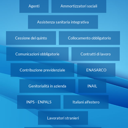
Agenti
Ammortizzatori sociali
Assistenza sanitaria integrativa
Cessione del quinto
Collocamento obbligatorio
Comunicazioni obbligatorie
Contratti di lavoro
Contribuzione previdenziale
ENASARCO
Genitorialità in azienda
INAIL
INPS - ENPALS
Italiani all'estero
Lavoratori stranieri