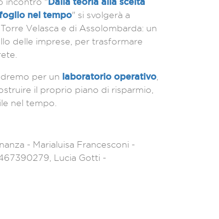
Dalla teoria alla scelta
o incontro "
foglio nel tempo
" si svolgerà
a
in Torre Velasca e di Assolombarda: un
llo delle imprese, per trasformare
rete.
laboratorio operativo
ivedremo per un
,
struire il proprio piano di risparmio,
ile nel tempo.
inanza - Marialuisa Francesconi -
3467390279, Lucia Gotti -