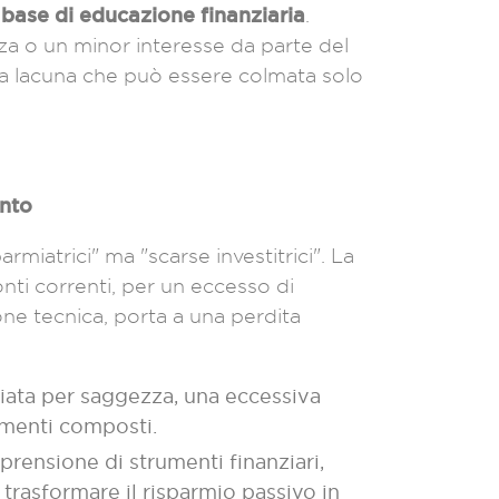
base di educazione finanziaria
.
za o un minor interesse da parte del
na lacuna che può essere colmata solo
ento
miatrici" ma "scarse investitrici". La
onti correnti, per un eccesso di
ne tecnica, porta a una perdita
ata per saggezza, una eccessiva
imenti composti.
rensione di strumenti finanziari,
 trasformare il risparmio passivo in