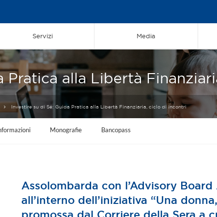
Servizi
Media
 Pratica alla Libertà Finanziaria
Investire su di Sé: Guida Pratica alla Libertà Finanziaria, ciclo di incontri
nformazioni
Monografie
Bancopass
Assolombarda con l’Advisory Board 
all’interno dell’iniziativa “Una donn
promossa dal Corriere della Sera a cu