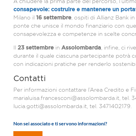
A chiudere la prima parte del percorso, l’ultim
consapevole: costruire e mantenere un porta
16 settembre
Milano
il
, ospiti di Allianz Bank 
ponte che unisce il mondo finanziario con que
consapevolezza e competenze in scelte conc
23 settembre
Assolombarda
Il
in
, infine, ci r
durante il quale ciascuna partecipante potrà co
con indicazioni pratiche per renderlo sostenib
Contatti
Per informazioni contattare l’Area Credito e F
marialuisa.francesconi@assolombarda.it, tel. 
lucia.gotti@assolombarda.it, tel. 3471402179.
Non sei associato e ti servono informazioni?