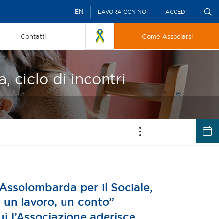
EN
LAVORA CON NOI
ACCEDI
Contatti
Come Associarsi
, ciclo di incontri
Assolombarda per il Sociale,
a, un lavoro, un conto”
i l’Associazione aderisce,