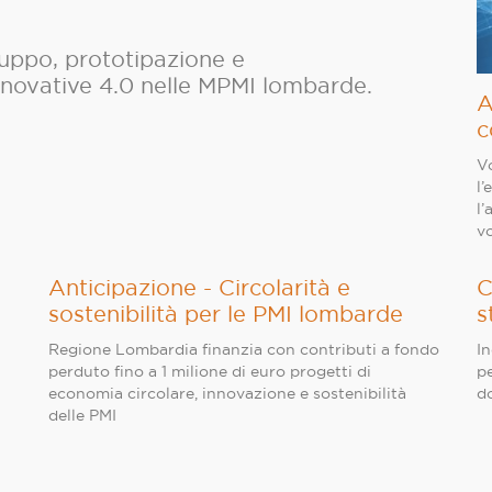
luppo, prototipazione e
nnovative 4.0 nelle MPMI lombarde.
A
c
V
l’
l’
v
Anticipazione - Circolarità e
C
sostenibilità per le PMI lombarde
s
Regione Lombardia finanzia con contributi a fondo
In
perduto fino a 1 milione di euro progetti di
pe
economia circolare, innovazione e sostenibilità
d
delle PMI