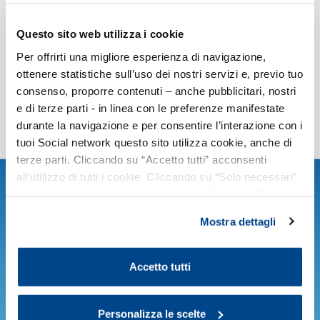
Responsabilità del datore di lavoro e del RSPP per DVR
Questo sito web utilizza i cookie
inadeguato.
Per offrirti una migliore esperienza di navigazione,
ottenere statistiche sull’uso dei nostri servizi e, previo tuo
consenso, proporre contenuti – anche pubblicitari, nostri
e di terze parti - in linea con le preferenze manifestate
durante la navigazione e per consentire l’interazione con i
tuoi Social network questo sito utilizza cookie, anche di
terze parti. Cliccando su “Accetto tutti” acconsenti
all’utilizzo di tutti i cookie. Cliccando su “Solo necessari”
Argomenti
nessun cookie di tracciamento viene utilizzato. Cliccando
su “Personalizza le scelte” è possibile esprimere la
Mostra dettagli
propria volontà in relazione a ciascuna categoria di
cookie del sito. Per ulteriori informazioni consulta la
Agenti chimici, sostanze pericolose e schede di sicurezza -
Cookie Policy
.
REACH e CLP
Accetto tutti
Agenti fisici, rumore, microclima
Amianto
Personalizza le scelte