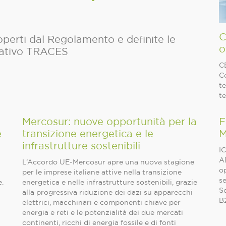
C
operti dal Regolamento e definite le
o
mativo TRACES
CE
C
te
te
Mercosur: nuove opportunità per la
F
e
transizione energetica e le
M
infrastrutture sostenibili
IC
A
L’Accordo UE‑Mercosur apre una nuova stagione
op
per le imprese italiane attive nella transizione
se
e.
energetica e nelle infrastrutture sostenibili, grazie
So
alla progressiva riduzione dei dazi su apparecchi
B2
elettrici, macchinari e componenti chiave per
energia e reti e le potenzialità dei due mercati
continenti, ricchi di energia fossile e di fonti