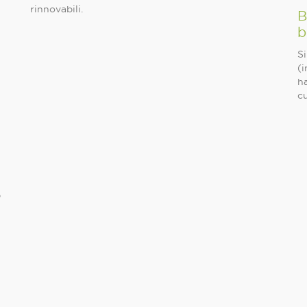
rinnovabili.
B
b
Si
(i
ha
cu
e