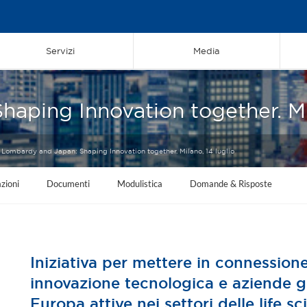
Servizi
Media
aping Innovation together. Mil
Lombardy and Japan: Shaping Innovation together. Milano, 14 luglio
zioni
Documenti
Modulistica
Domande & Risposte
Iniziativa per mettere in connessio
innovazione tecnologica e aziende gia
Europa attive nei settori delle life s