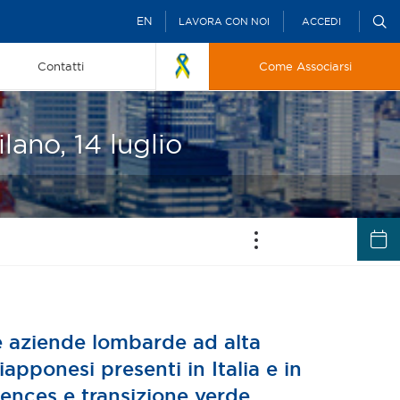
EN
LAVORA CON NOI
ACCEDI
Contatti
Come Associarsi
ano, 14 luglio
ne aziende lombarde ad alta
pponesi presenti in Italia e in
ciences e transizione verde.