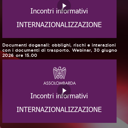
Documenti doganali: obblighi, rischi e interazioni
con i documenti di trasporto. Webinar, 30 giugno
2026 ore 15.00