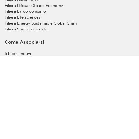
Filiera Difesa e Space Economy
Filiera Largo consumo
Filiera Life sciences
Filiera Energy Sustainable Global Chain
Filiera Spazio costruito
Come Associarsi
5 buoni motivi
Servizi
Desk
Tutte le convenzioni
Appuntamenti
Scadenze
Video
Video incontri informativi
Tutti i contatti
Assolombarda Servizi
Centro Studi