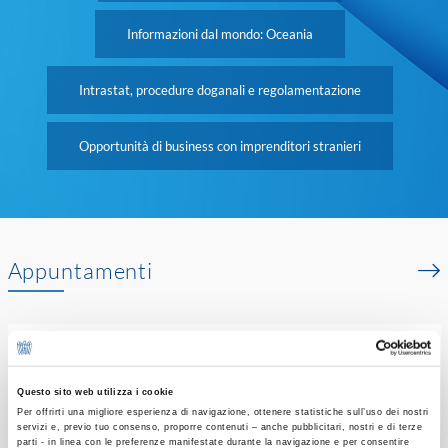
Informazioni dal mondo: Oceania
Intrastat, procedure doganali e regolamentazione
Opportunità di business con imprenditori stranieri
Appuntamenti
Export Days - B2B con buyer
30
esteri del settore macchinari -
tappa di Brescia
Questo sito web utilizza i cookie
SET
HH 09:30 - 18:00
Per offrirti una migliore esperienza di navigazione, ottenere statistiche sull’uso dei nostri
servizi e, previo tuo consenso, proporre contenuti – anche pubblicitari, nostri e di terze
parti - in linea con le preferenze manifestate durante la navigazione e per consentire