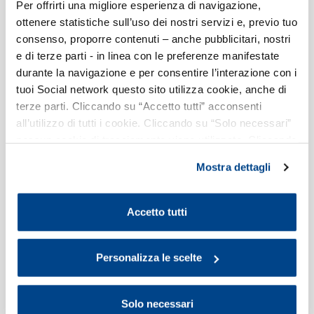
Per offrirti una migliore esperienza di navigazione,
Secondo sportello del bando regionale. Domande dalle ore
ottenere statistiche sull’uso dei nostri servizi e, previo tuo
10.00 del 30 luglio 2026.
consenso, proporre contenuti – anche pubblicitari, nostri
e di terze parti - in linea con le preferenze manifestate
durante la navigazione e per consentire l’interazione con i
tuoi Social network questo sito utilizza cookie, anche di
terze parti. Cliccando su “Accetto tutti” acconsenti
all’utilizzo di tutti i cookie. Cliccando su “Solo necessari”
Capital Matching: scopri le 10 più recenti
nessun cookie di tracciamento viene utilizzato. Cliccando
opportunità di M&A
su “Personalizza le scelte” è possibile esprimere la
Mostra dettagli
Un aggiornamento costante sulle opportunità raccolte
propria volontà in relazione a ciascuna categoria di
tramite il servizio di Assolombarda.
cookie del sito. Per ulteriori informazioni consulta la
Cookie Policy
.
Accetto tutti
Personalizza le scelte
Comunicare la sostenibilità: standard
Solo necessari
volontario per PMI non quotate