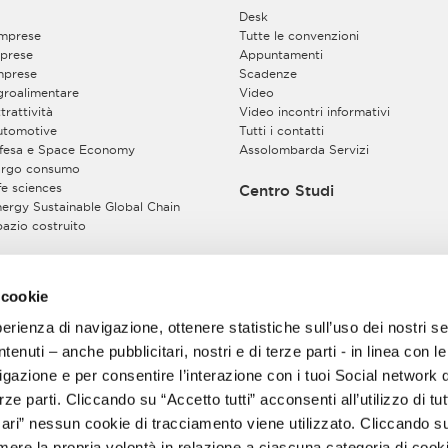
Desk
imprese
Tutte le convenzioni
prese
Appuntamenti
mprese
Scadenze
Agroalimentare
Video
trattività
Video incontri informativi
Automotive
Tutti i contatti
Difesa e Space Economy
Assolombarda Servizi
Largo consumo
ife sciences
Centro Studi
Energy Sustainable Global Chain
pazio costruito
ssociarsi
 cookie
motivi
perienza di navigazione, ottenere statistiche sull’uso dei nostri se
enuti – anche pubblicitari, nostri e di terze parti - in linea con l
gazione e per consentire l’interazione con i tuoi Social network 
ze parti. Cliccando su “Accetto tutti” acconsenti all’utilizzo di tutt
ri” nessun cookie di tracciamento viene utilizzato. Cliccando s
imere la propria volontà in relazione a ciascuna categoria di cooki