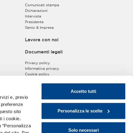
Comunicati stampa
Dichiarazioni
Interviste
Presidente
Genio & Impresa
Lavora con noi
Documenti legali
Privacy policy
Informativa privacy
Cookie policy
Disclaimer
Copyright
Accetto tutti
Policy Antitrust
rvizi e, previo
Policy di Approvvigionamento Sostenibile
Modello ex D.Lgs.231/2001
e preferenze
Whistleblowing
Personalizza le scelte
questo sito
Trasparenza Erogazioni Pubbliche - Legge
i i cookie.
n.124/2017
u “Personalizza
Solo necessari
e del sito. Per