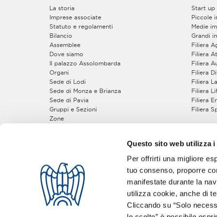
La storia
Start up
Imprese associate
Piccole 
Statuto e regolamenti
Medie im
Bilancio
Grandi i
Assemblee
Filiera 
Dove siamo
Filiera At
Il palazzo Assolombarda
Filiera 
Organi
Filiera 
Sede di Lodi
Filiera 
Sede di Monza e Brianza
Filiera L
Sede di Pavia
Filiera 
Gruppi e Sezioni
Filiera S
Zone
Piccola Industria
Come A
Gruppo Giovani Imprenditori
Questo sito web utilizza i
Gruppi Tecnici
5 buoni 
Per offrirti una migliore es
Seguici sui social:
tuo consenso, proporre cont
manifestate durante la navi
utilizza cookie, anche di ter
Cliccando su “Solo necessa
le scelte” è possibile espr