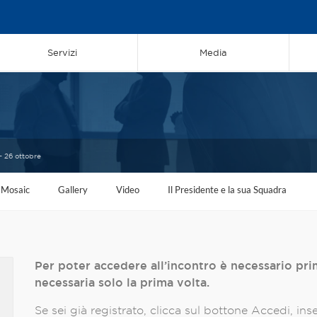
Servizi
Media
- 26 ottobre
Mosaic
Gallery
Video
Il Presidente e la sua Squadra
Per poter accedere all’incontro è necessario prima
necessaria solo la prima volta.
Se sei già registrato, clicca sul bottone Accedi, inser