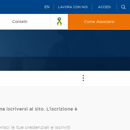
EN
LAVORA CON NOI
ACCEDI
Contatti
Come Associarsi
 iscriversi al sito. L’iscrizione è
isci le tue credenziali e iscriviti