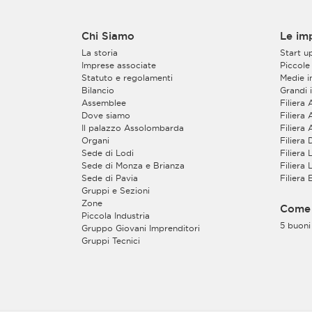
Chi Siamo
Le im
La storia
Start u
Imprese associate
Piccole
Statuto e regolamenti
Medie 
Bilancio
Grandi 
Assemblee
Filiera
Dove siamo
Filiera 
Il palazzo Assolombarda
Filiera
Organi
Filiera
Sede di Lodi
Filiera
Sede di Monza e Brianza
Filiera 
Sede di Pavia
Filiera
Gruppi e Sezioni
Zone
Come 
Piccola Industria
5 buoni
Gruppo Giovani Imprenditori
Gruppi Tecnici