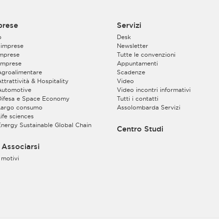
prese
Servizi
p
Desk
 imprese
Newsletter
imprese
Tutte le convenzioni
imprese
Appuntamenti
 Agroalimentare
Scadenze
Attrattività & Hospitality
Video
 Automotive
Video incontri informativi
 Difesa e Space Economy
Tutti i contatti
 Largo consumo
Assolombarda Servizi
Life sciences
 Energy Sustainable Global Chain
Centro Studi
Associarsi
 motivi