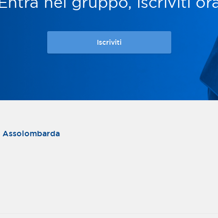
Entra nel gruppo, iscriviti or
Iscriviti
i Assolombarda