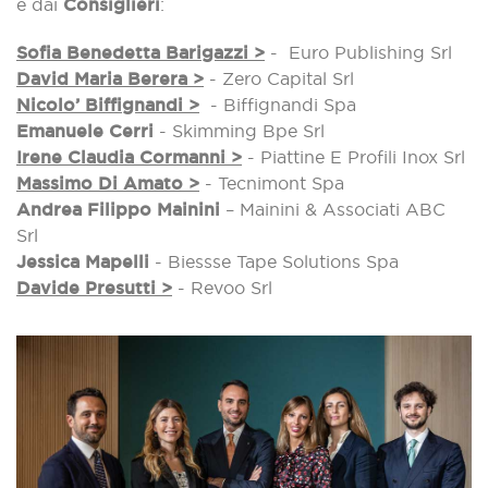
e dai
Consiglieri
:
Sofia Benedetta Barigazzi >
- Euro Publishing Srl
David Maria Berera >
- Zero Capital Srl
Nicolo’ Biffignandi >
- Biffignandi Spa
Emanuele Cerri
- Skimming Bpe Srl
Irene Claudia Cormanni >
- Piattine E Profili Inox Srl
Massimo Di Amato >
- Tecnimont Spa
Andrea Filippo Mainini
– Mainini & Associati ABC
Srl
Jessica Mapelli
- Biessse Tape Solutions Spa
Davide Presutti >
- Revoo Srl