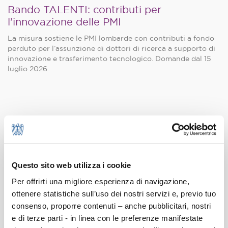
Bando TALENTI: contributi per
l’innovazione delle PMI
La misura sostiene le PMI lombarde con contributi a fondo
perduto per l’assunzione di dottori di ricerca a supporto di
innovazione e trasferimento tecnologico. Domande dal 15
luglio 2026.
Inclusione e lavoro: il progetto “Welcome.
Working for refugee integration”
Nel programma promosso da UNHCR - Agenzia ONU per i
Questo sito web utilizza i cookie
Rifugiati - è disponibile per le aziende una piattaforma per
l’incrocio domanda-offerta di lavoro.
Per offrirti una migliore esperienza di navigazione,
ottenere statistiche sull’uso dei nostri servizi e, previo tuo
consenso, proporre contenuti – anche pubblicitari, nostri
e di terze parti - in linea con le preferenze manifestate