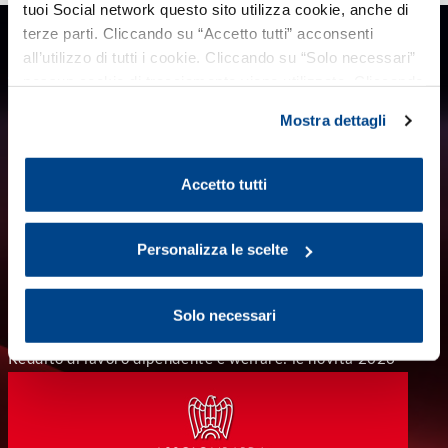
tuoi Social network questo sito utilizza cookie, anche di
terze parti. Cliccando su “Accetto tutti” acconsenti
Incontri informativi
all’utilizzo di tutti i cookie. Cliccando su “Solo necessari”
nessun cookie di tracciamento viene utilizzato. Cliccando
su “Personalizza le scelte” è possibile esprimere la
Mostra dettagli
propria volontà in relazione a ciascuna categoria di
cookie del sito. Per ulteriori informazioni consulta la
Cookie Policy
.
Accetto tutti
Personalizza le scelte
Solo necessari
Reddito di lavoro dipendente e welfare: le novità 2026