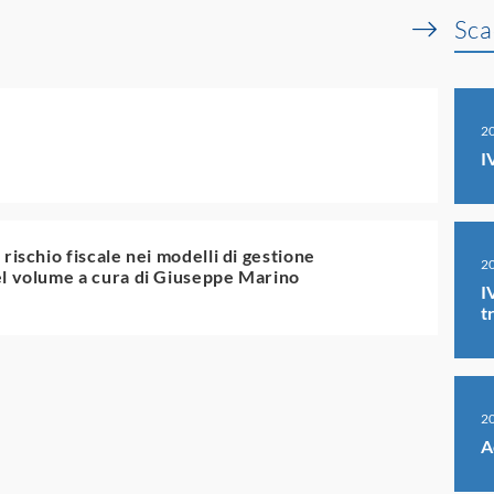
Sca
2
I
rischio fiscale nei modelli di gestione
2
el volume a cura di Giuseppe Marino
I
t
2
A