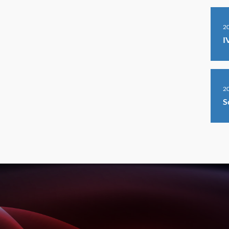
2
I
2
S