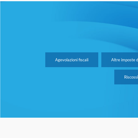
Agevolazioni fiscali
Altre imposte d
Riscoss