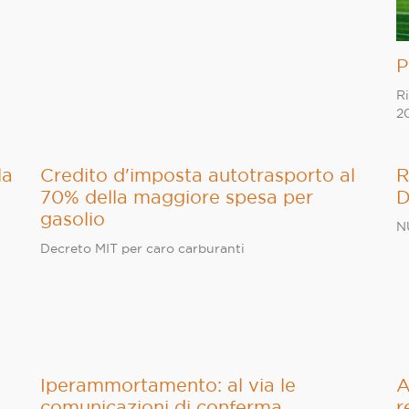
P
Ri
20
la
Credito d'imposta autotrasporto al
R
70% della maggiore spesa per
D
gasolio
N
Decreto MIT per caro carburanti
Iperammortamento: al via le
A
comunicazioni di conferma
r