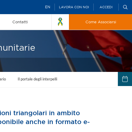
EN
LAVORA CON NOI
ACCEDI
Contatti
Come Associarsi
munitarie
ario
Il portale degli interpelli
oni triangolari in ambito
ponibile anche in formato e-