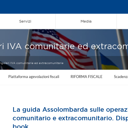
Servizi
Media
ri IVA comunitarie ed extraco
angolari IVA comunitarie ed extracomunitarie
Piattaforma agevolazioni fiscali
RIFORMA FISCALE
Scadenz
La guida Assolombarda sulle operazi
comunitario e extracomunitario. Dis
book.