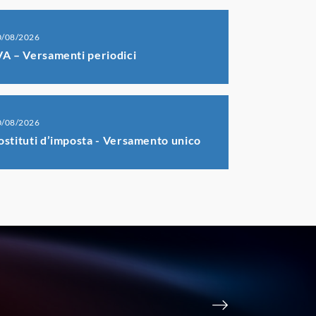
0/08/2026
VA – Versamenti periodici
0/08/2026
ostituti d’imposta - Versamento unico