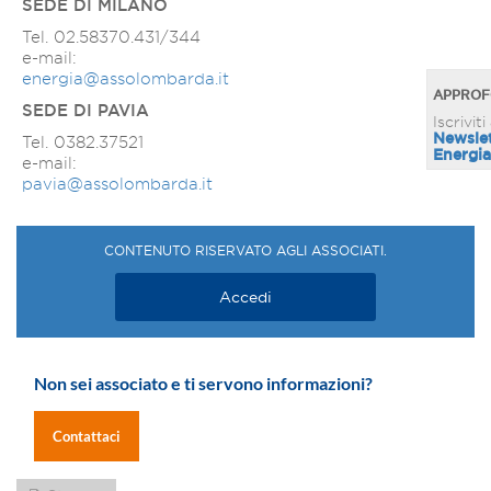
SEDE DI MILANO
Tel. 02.58370.431/344
e-mail:
energia@assolombarda.it
APPROF
SEDE DI PAVIA
Iscriviti 
Newsle
Tel. 0382.37521
Energia
e-mail:
pavia@assolombarda.it
CONTENUTO RISERVATO AGLI ASSOCIATI.
Accedi
Non sei associato e ti servono informazioni?
Contattaci