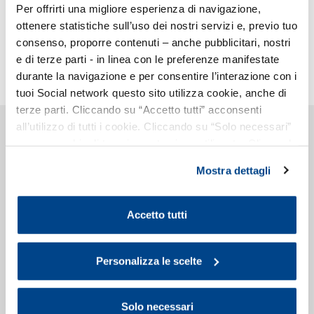
Per offrirti una migliore esperienza di navigazione,
stampa@assolombarda.it
ottenere statistiche sull’uso dei nostri servizi e, previo tuo
consenso, proporre contenuti – anche pubblicitari, nostri
e di terze parti - in linea con le preferenze manifestate
Stampa
durante la navigazione e per consentire l’interazione con i
tuoi Social network questo sito utilizza cookie, anche di
terze parti. Cliccando su “Accetto tutti” acconsenti
all’utilizzo di tutti i cookie. Cliccando su “Solo necessari”
Chi Siamo
nessun cookie di tracciamento viene utilizzato. Cliccando
La storia
su “Personalizza le scelte” è possibile esprimere la
Imprese associate
Mostra dettagli
propria volontà in relazione a ciascuna categoria di
Statuto e regolamenti
Bilancio
cookie del sito. Per ulteriori informazioni consulta la
Assemblee
Cookie Policy
.
Accetto tutti
Dove siamo
Il palazzo Assolombarda
Organi
Sede di Lodi
Personalizza le scelte
Sede di Monza e Brianza
Sede di Pavia
Gruppi e Sezioni
Solo necessari
Zone