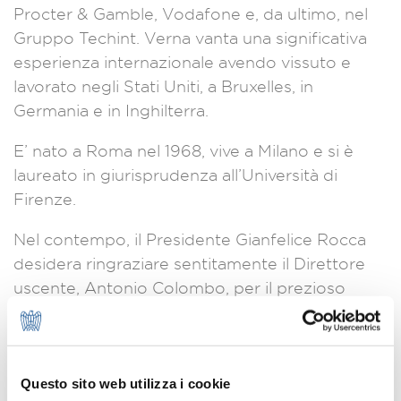
Procter & Gamble, Vodafone e, da ultimo, nel
Gruppo Techint. Verna vanta una significativa
esperienza internazionale avendo vissuto e
lavorato negli Stati Uniti, a Bruxelles, in
Germania e in Inghilterra.
E’ nato a Roma nel 1968, vive a Milano e si è
laureato in giurisprudenza all’Università di
Firenze.
Nel contempo, il Presidente Gianfelice Rocca
desidera ringraziare sentitamente il Direttore
uscente, Antonio Colombo, per il prezioso
contributo offerto ad Assolombarda in questi
anni.
Settore Comunicazione e Immagine
Questo sito web utilizza i cookie
Tel. 02 58370.296-347 -