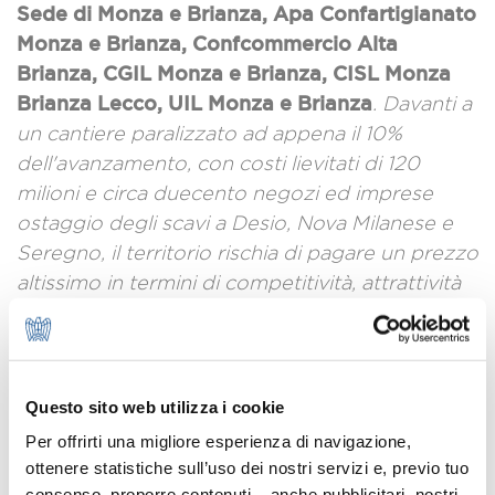
Sede di Monza e Brianza, Apa Confartigianato
Monza e Brianza, Confcommercio Alta
Brianza, CGIL Monza e Brianza, CISL Monza
Brianza Lecco, UIL Monza e Brianza
. Davanti a
un cantiere paralizzato ad appena il 10%
dell'avanzamento, con costi lievitati di 120
milioni e circa duecento negozi ed imprese
ostaggio degli scavi a Desio, Nova Milanese e
Seregno, il territorio rischia di pagare un prezzo
altissimo in termini di competitività, attrattività
di investimenti e vivibilità. Questo scenario
allarmante, purtroppo identico al blocco
triennale della M1 a Monza Bettola, non può
essere affrontato con divisioni o polemiche. Si
Questo sito web utilizza i cookie
tratta di un copione purtroppo già visto. Il
Per offrirti una migliore esperienza di navigazione,
tessuto economico e sociale della Brianza sta
ottenere statistiche sull’uso dei nostri servizi e, previo tuo
facendo la propria parte, investendo in
consenso, proporre contenuti – anche pubblicitari, nostri