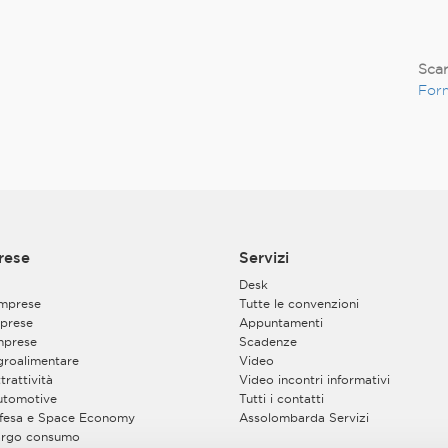
Scar
Form
rese
Servizi
Desk
imprese
Tutte le convenzioni
prese
Appuntamenti
mprese
Scadenze
Agroalimentare
Video
trattività
Video incontri informativi
Automotive
Tutti i contatti
Difesa e Space Economy
Assolombarda Servizi
Largo consumo