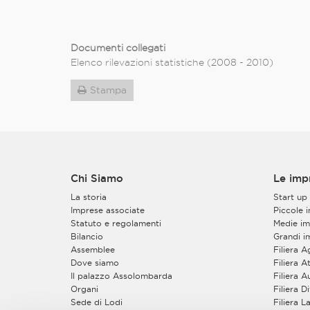
Documenti collegati
Elenco rilevazioni statistiche (2008 - 2010)
Stampa
Chi Siamo
Le imp
La storia
Start up
Imprese associate
Piccole 
Statuto e regolamenti
Medie im
Bilancio
Grandi i
Assemblee
Filiera 
Dove siamo
Filiera At
Il palazzo Assolombarda
Filiera 
Organi
Filiera 
Sede di Lodi
Filiera 