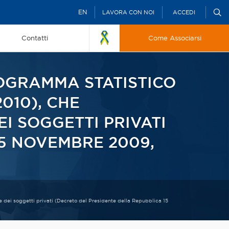
EN
LAVORA CON NOI
ACCEDI
Contatti
Come Associarsi
ROGRAMMA STATISTICO
010), CHE
I SOGGETTI PRIVATI
5 NOVEMBRE 2009,
 dei soggetti privati (Decreto del Presidente della Repubblica 15