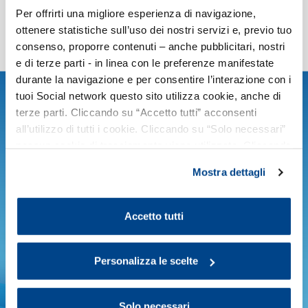
Per offrirti una migliore esperienza di navigazione,
ottenere statistiche sull’uso dei nostri servizi e, previo tuo
consenso, proporre contenuti – anche pubblicitari, nostri
e di terze parti - in linea con le preferenze manifestate
durante la navigazione e per consentire l’interazione con i
tuoi Social network questo sito utilizza cookie, anche di
Argomenti
terze parti. Cliccando su “Accetto tutti” acconsenti
all’utilizzo di tutti i cookie. Cliccando su “Solo necessari”
nessun cookie di tracciamento viene utilizzato. Cliccando
Agenti chimici, sostanze pericolose e schede di sicurezza -
su “Personalizza le scelte” è possibile esprimere la
REACH e CLP
Mostra dettagli
propria volontà in relazione a ciascuna categoria di
cookie del sito. Per ulteriori informazioni consulta la
Agenti fisici, rumore, microclima
Amianto
Cookie Policy
.
Accetto tutti
Aziende a rischio di incidente rilevante
Personalizza le scelte
Campi elettromagnetici, radiazioni ionizzanti
Solo necessari