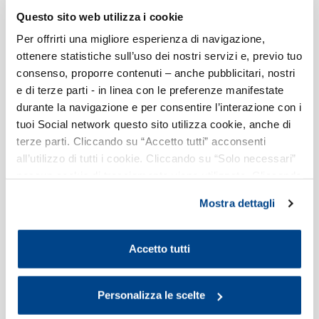
Questo sito web utilizza i cookie
Il prolungamento della M5 a Monza: ruolo
Per offrirti una migliore esperienza di navigazione,
strategico e impatti territoriali
ottenere statistiche sull’uso dei nostri servizi e, previo tuo
consenso, proporre contenuti – anche pubblicitari, nostri
ALERT
e di terze parti - in linea con le preferenze manifestate
durante la navigazione e per consentire l’interazione con i
tuoi Social network questo sito utilizza cookie, anche di
terze parti. Cliccando su “Accetto tutti” acconsenti
all’utilizzo di tutti i cookie. Cliccando su “Solo necessari”
nessun cookie di tracciamento viene utilizzato. Cliccando
su “Personalizza le scelte” è possibile esprimere la
La Filiera Spazio Costruito in Lombardia e
Mostra dettagli
propria volontà in relazione a ciascuna categoria di
nel Quadrilatero Assolombarda - edizione
cookie del sito. Per ulteriori informazioni consulta la
2026
Cookie Policy
.
Accetto tutti
La Filiera integra tutte le imprese che si occupano di
progettare, realizzare, allestire e gestire gli immobili.
Personalizza le scelte