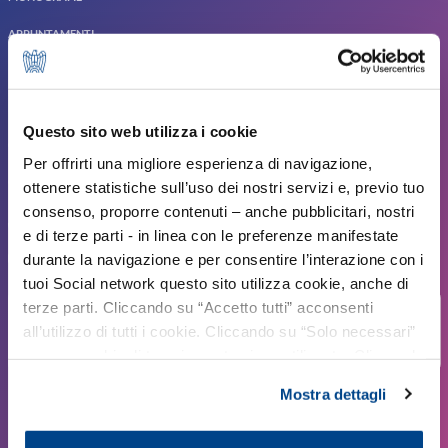
APPUNTAMENTI
ITS ACADEMY
PEOPLE&CULTURE
Questo sito web utilizza i cookie
CIRCULAR HR
Per offrirti una migliore esperienza di navigazione,
CONTATTI
ottenere statistiche sull’uso dei nostri servizi e, previo tuo
consenso, proporre contenuti – anche pubblicitari, nostri
02 58370510
e di terze parti - in linea con le preferenze manifestate
durante la navigazione e per consentire l’interazione con i
form@assolombarda.it
tuoi Social network questo sito utilizza cookie, anche di
terze parti. Cliccando su “Accetto tutti” acconsenti
Non sei ancora associato?
all’utilizzo di tutti i cookie. Cliccando su “Solo necessari”
Contattaci
nessun cookie di tracciamento viene utilizzato. Cliccando
su “Personalizza le scelte” è possibile esprimere la
Mostra dettagli
propria volontà in relazione a ciascuna categoria di
cookie del sito. Per ulteriori informazioni consulta la