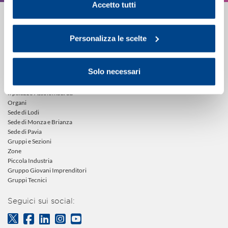
Cookie Policy
.
Accetto tutti
Chi Siamo
La storia
Personalizza le scelte
Imprese associate
Statuto e regolamenti
Bilancio
Solo necessari
Assemblee
Dove siamo
Il palazzo Assolombarda
Organi
Sede di Lodi
Sede di Monza e Brianza
Sede di Pavia
Gruppi e Sezioni
Zone
Piccola Industria
Gruppo Giovani Imprenditori
Gruppi Tecnici
Seguici sui social: