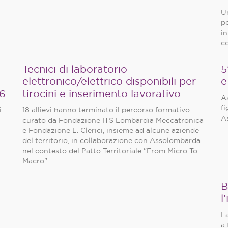
Un
p
i
co
Tecnici di laboratorio
5
elettronico/elettrico disponibili per
e
6
tirocini e inserimento lavorativo
A
fi
i
18 allievi hanno terminato il percorso formativo
As
curato da Fondazione ITS Lombardia Meccatronica
e Fondazione L. Clerici, insieme ad alcune aziende
del territorio, in collaborazione con Assolombarda
nel contesto del Patto Territoriale "From Micro To
Macro".
B
l
L
a 