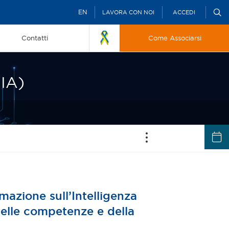
EN
LAVORA CON NOI
ACCEDI
Contatti
Come Associarsi
(IA)
rmazione sull’Intelligenza
 delle competenze e della