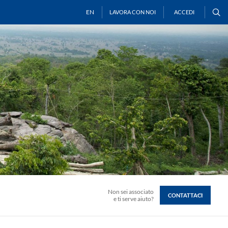
EN
LAVORA CON NOI
ACCEDI
Non sei associato
CONTATTACI
e ti serve aiuto?