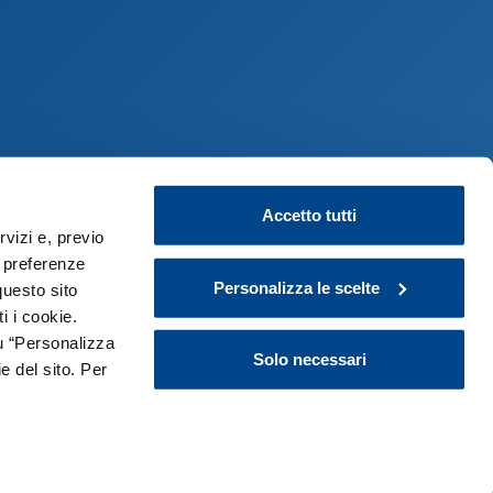
Accetto tutti
rvizi e, previo
INFORMAZIONI
e preferenze
Personalizza le scelte
DOCUMENTI
questo sito
i i cookie.
VIDEO INCONTRI INFORMATIVI
u “Personalizza
Solo necessari
e del sito. Per