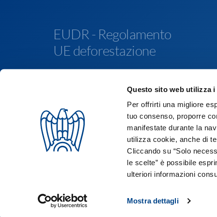
EUDR - Regolamento
UE deforestazione
Questo sito web utilizza i
Copyright © 2026 Assolombarda
Per offrirti una migliore es
Codice Fiscale: 80040750152
tuo consenso, proporre cont
manifestate durante la navi
utilizza cookie, anche di ter
Cliccando su “Solo necessa
le scelte” è possibile espr
ulteriori informazioni consu
Mostra dettagli