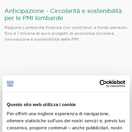
Anticipazione - Circolarità e sostenibilità
per le PMI lombarde
Regione Lombardia finanzia con contributi a fondo perduto
fino a 1 milione di euro progetti di economia circolare,
innovazione e sostenibilità delle PMI
ANGA: nuove regole per capsule esauste
e centri di raccolta
La Delibera n. 3/2026 recepisce le novità del PPWR e del
Decreto sui centri di raccolta, aggiornando i codici e i
Questo sito web utilizza i cookie
requisiti di iscrizione all'Albo.
Per offrirti una migliore esperienza di navigazione,
ottenere statistiche sull’uso dei nostri servizi e, previo tuo
consenso, proporre contenuti – anche pubblicitari, nostri