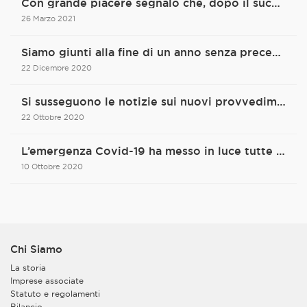
Con grande piacere segnalo che, dopo il successo avuto sul canale YouTube di Assolombarda con oltre 1,5 milioni di visualizzazioni, la nostra miniserie “Qui ogni impresa è possibile" condotta dallo storico inglese John Dickie, sarà messa in onda da Telelombardia.
26 Marzo 2021
Siamo giunti alla fine di un anno senza precedenti. Complesso e, per certi versi, indimenticabile. Un anno che ha riscritto la nostra quotidianità e che ci ha costretti a un ripensamento profondo delle risposte che finora abbiamo dato alle questioni più delicate e importanti del nostro tempo.
22 Dicembre 2020
Si susseguono le notizie sui nuovi provvedimenti del governo nazionale e regionale per il contenimento dei contagi.
22 Ottobre 2020
L’emergenza Covid-19 ha messo in luce tutte le nostre fragilità di uomini e di imprenditori. Lo sappiamo, siamo stati duramente colpiti, non solo negli affetti, ma anche nell’impatto sulla nostra economia e sulle nostre imprese.
10 Ottobre 2020
Chi Siamo
La storia
Imprese associate
Statuto e regolamenti
Bilancio