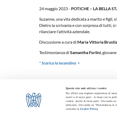
24 maggio 2023 -
POTICHE – LA BELLA S
Suzanne, una vita dedicata a marito e figli, s
Dietro la scrivania e con sorpresa di tutti, s
rilanciare l'attività aziendale.
Discussione a cura di
Maria Vittoria Brusti
Testimonianza di
Samantha Forlini
, giovan
* Scarica la locandina >
24 Maggio dalle 17:00
Questo sito web utilizza i cookie
Per offrirti una migliore esperienza di nav
nostri e di terze parti - in linea con le p
cookie, anche di terze parti. Cliccando su 
utilizzato. Cliccando su “Personalizza le s
consulta la
Cookie Policy
.