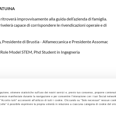
TATUINA
i ritroverà improvvisamente alla guida dell’azienda di famiglia.
i rivelerà capace di corrispondere le rivendicazioni operaie e di
a
, Presidente di Brustia - Alfameccanica e Presidente Assomac
e Role Model STEM, Phd Student in Ingegneria
Condividi:
igazione, ottenere statistiche sull’uso dei nostri servizi e, previo tuo consenso, proporre contenut
referenze manifestate durante la navigazione e per consentire l’interazione con i tuoi Social network
“Accetto tutti” acconsenti all’utilizzo di tutti i cookie. Cliccando su “Solo necessari” nessun coo
celte” è possibile esprimere la propria volontà in relazione a ciascuna categoria di cookie del sito