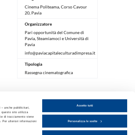
Cinema Politeama, Corso Cavour
20, Pavia
Organizzatore
Pari opportunità del Comune di
Pavia, Steamiamoci e Università di
Pavia
info@paviacapitaleculturadimpresa.it
Tipologia
Rassegna cinematografica
Accetto tutti
i – anche pubblicitari,
 questo sito utilizza
kie di tracciamento viene
Personalizza le scelte
. Per ulteriori informazioni