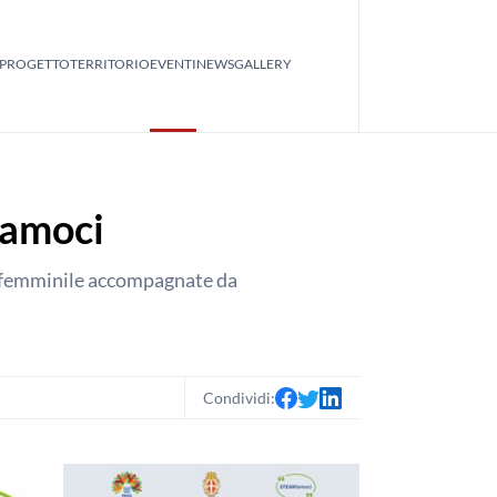
PROGETTO
TERRITORIO
EVENTI
NEWS
GALLERY
iamoci
 al femminile accompagnate da
Condividi: