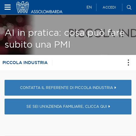
EN
ACCEDI
AI in pratica: cosa può fare
subito una PMI
PICCOLA INDUSTRIA
CONTATTA IL REFERENTE DI PICCOLA INDUSTRIA
SE SEI UN’AZIENDA FAMILIARE, CLICCA QUI