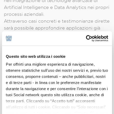
nell'integrazione di tecnologie avanzate di
Artificial Intelligence e Data Analytics nei propri
processi aziendali.
Attraverso casi concreti e testimonianze dirette
sarà possibile approfondire applicazioni già
operative nei campi dell'automazione, della
gestione dei dati e del supporto alle decisioni.
Interverranno
Questo sito web utilizza i cookie
Per offrirti una migliore esperienza di navigazione,
Matteo Parravicini, Presidente della Sede di
ottenere statistiche sull’uso dei nostri servizi e, previo tuo
Monza e Brianza Assolombarda
consenso, proporre contenuti – anche pubblicitari, nostri
Mattia Macellari, Presidente Piccola
e di terze parti - in linea con le preferenze manifestate
Industria Assolombarda
durante la navigazione e per consentire l’interazione con i
Sergio Tornaghi, Amministratore Unico di
tuoi Social network questo sito utilizza cookie, anche di
terze parti. Cliccando su “Accetto tutti” acconsenti
IPM Srl
all’utilizzo di tutti i cookie. Cliccando su “Solo necessari”
Viviana Palmieri,
Area Industria, Energia e
nessun cookie di tracciamento viene utilizzato. Cliccando