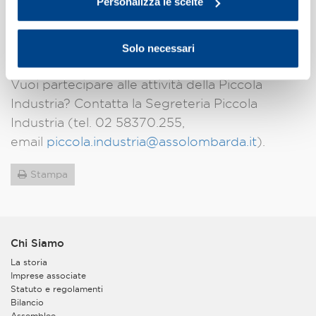
piccole imprese.
Personalizza le scelte
Per conoscere meglio la Piccola Industria,
Solo necessari
consulta il
Regolamento Piccola Industria
.
Vuoi partecipare alle attività della Piccola
Industria? Contatta la Segreteria Piccola
Industria (tel. 02 58370.255,
email
piccola.industria@assolombarda.it
).
Stampa
Chi Siamo
La storia
Imprese associate
Statuto e regolamenti
Bilancio
Assemblee