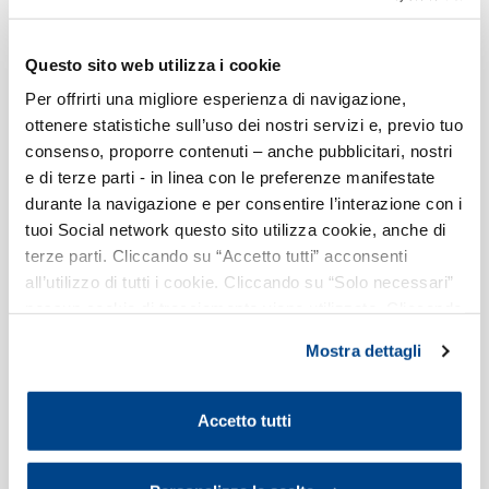
imprese.
Questo sito web utilizza i cookie
Le
aree di interesse
prioritario su cui si articola il
Per offrirti una migliore esperienza di navigazione,
piano di lavoro di Piccola Industria sono:
ottenere statistiche sull’uso dei nostri servizi e, previo tuo
associazionismo;
consenso, proporre contenuti – anche pubblicitari, nostri
e di terze parti - in linea con le preferenze manifestate
tematiche economiche:
durante la navigazione e per consentire l’interazione con i
internazionalizzazione, credito e banche,
tuoi Social network questo sito utilizza cookie, anche di
mondo del lavoro, aggregazioni di imprese.
terze parti. Cliccando su “Accetto tutti” acconsenti
all’utilizzo di tutti i cookie. Cliccando su “Solo necessari”
nessun cookie di tracciamento viene utilizzato. Cliccando
Inoltre, fa capo a Piccola Industria il
Difensore
su “Personalizza le scelte” è possibile esprimere la
PMI
di Assolombarda. Il Difensore fa riflettere
Mostra dettagli
propria volontà in relazione a ciascuna categoria di
le parti in causa e richiama l'attenzione su
cookie del sito. Per ulteriori informazioni consulta la
problemi che spesso possono essere risolti
Cookie Policy
.
Accetto tutti
senza litigi e contrasti, promuovendo ogni
azione utile a risolvere i problemi specifici delle