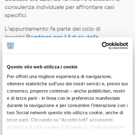
consulenza individuale per affrontare casi
specifici.
L'appuntamento fa parte del ciclo di
incontri
Roadmap per il futuro della
meccatronica
Modalità di partecipazione
Questo sito web utilizza i cookie
Per ragioni organizzative la visita è a numero
Per offrirti una migliore esperienza di navigazione,
chiuso – fino al raggiungimento dei posti
ottenere statistiche sull’uso dei nostri servizi e, previo tuo
disponibili.
consenso, proporre contenuti – anche pubblicitari, nostri
e di terze parti - in linea con le preferenze manifestate
La partecipazione all'incontro è libera previa
durante la navigazione e per consentire l’interazione con i
ISCRIVITI A
registrazione tramite la funzione
tuoi Social network questo sito utilizza cookie, anche di
QUESTO APPUNTAMENTO
presente su questa
terze parti. Cliccando su “Accetto tutti” acconsenti
pagina (box di sinistra).
all’utilizzo di tutti i cookie. Cliccando su “Solo necessari”
nessun cookie di tracciamento viene utilizzato. Cliccando