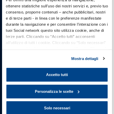
lavoro, uno strumento per gli HR manager
ottenere statistiche sull’uso dei nostri servizi e, previo tuo
consenso, proporre contenuti – anche pubblicitari, nostri
e di terze parti - in linea con le preferenze manifestate
durante la navigazione e per consentire l’interazione con i
tuoi Social network questo sito utilizza cookie, anche di
terze parti. Cliccando su “Accetto tutti” acconsenti
all’utilizzo di tutti i cookie. Cliccando su “Solo necessari”
nessun cookie di tracciamento viene utilizzato. Cliccando
su “Personalizza le scelte” è possibile esprimere la
Mostra dettagli
propria volontà in relazione a ciascuna categoria di
cookie del sito. Per ulteriori informazioni consulta la
Cookie Policy
.
Accetto tutti
Rinascita Manageriale – Politiche attive per
la ripresa del sistema produttivo
Personalizza le scelte
Solo necessari