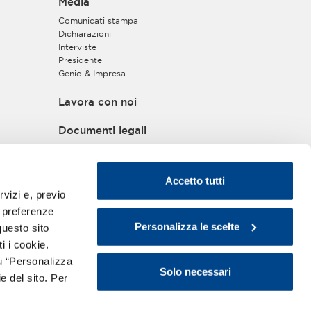
Media
Comunicati stampa
Dichiarazioni
Interviste
Presidente
Genio & Impresa
Lavora con noi
Documenti legali
Privacy policy
Informativa privacy
Cookie policy
Accetto tutti
Disclaimer
rvizi e, previo
Copyright
e preferenze
Policy Antitrust
Personalizza le scelte
questo sito
Policy di Approvvigionamento Sostenibile
Modello ex D.Lgs.231/2001
i i cookie.
Whistleblowing
u “Personalizza
Trasparenza Erogazioni Pubbliche - Legge
Solo necessari
e del sito. Per
n.124/2017