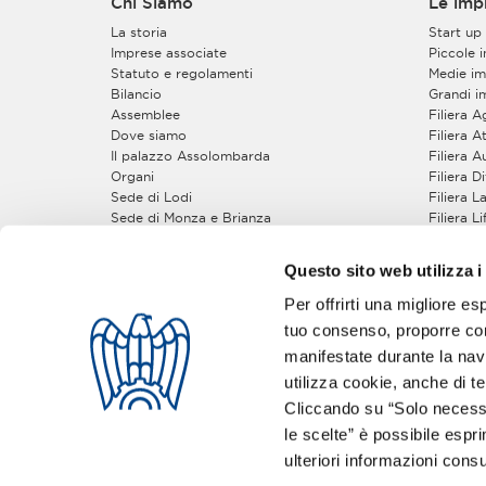
Chi Siamo
Le imp
La storia
Start up
Imprese associate
Piccole 
Statuto e regolamenti
Medie im
Bilancio
Grandi i
Assemblee
Filiera 
Dove siamo
Filiera At
Il palazzo Assolombarda
Filiera 
Organi
Filiera 
Sede di Lodi
Filiera 
Sede di Monza e Brianza
Filiera L
Sede di Pavia
Filiera 
Gruppi e Sezioni
Filiera S
Questo sito web utilizza i
Zone
Piccola Industria
Come A
Per offrirti una migliore es
Gruppo Giovani Imprenditori
tuo consenso, proporre cont
5 buoni 
Gruppi Tecnici
manifestate durante la navi
utilizza cookie, anche di ter
Seguici sui social:
Cliccando su “Solo necessa
le scelte” è possibile espr
ulteriori informazioni consu