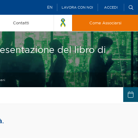
EN
LAVORA CON NOI
ACCEDI
Contatti
Come Associarsi
esentazione del libro di
nani
à.