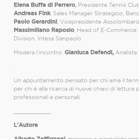
Elena Buffa di Perrero
,
Presidente Tennis Clu
Andreas Fink
, Sales Manager Strategico, Banc
Paolo Gerardini
, Vicepresidente Assolombard
Massimiliano Raposio
, Head of E‑Commerce D
Division, Intesa Sanpaolo.
Gianluca Defendi,
Modera l’incontro:
Analista
.
Un appuntamento pensato per chi ama il tennis,
per chi è alla ricerca di nuove chiavi di lettur
professionali e personali.
___________
L'Autore
Alberto Zaffignani
, manager e giornalista con 