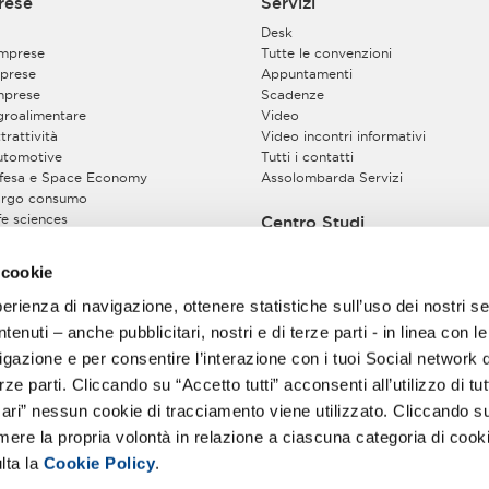
rese
Servizi
Desk
imprese
Tutte le convenzioni
prese
Appuntamenti
mprese
Scadenze
Agroalimentare
Video
trattività
Video incontri informativi
Automotive
Tutti i contatti
Difesa e Space Economy
Assolombarda Servizi
Largo consumo
ife sciences
Centro Studi
Energy Sustainable Global Chain
pazio costruito
 cookie
ssociarsi
perienza di navigazione, ottenere statistiche sull’uso dei nostri se
enuti – anche pubblicitari, nostri e di terze parti - in linea con l
motivi
gazione e per consentire l’interazione con i tuoi Social network 
ze parti. Cliccando su “Accetto tutti” acconsenti all’utilizzo di tutt
ri” nessun cookie di tracciamento viene utilizzato. Cliccando s
imere la propria volontà in relazione a ciascuna categoria di cooki
lta la
Cookie Policy
.