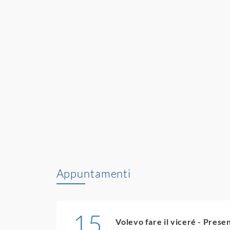
Appuntamenti
15
Volevo fare il viceré - Presen