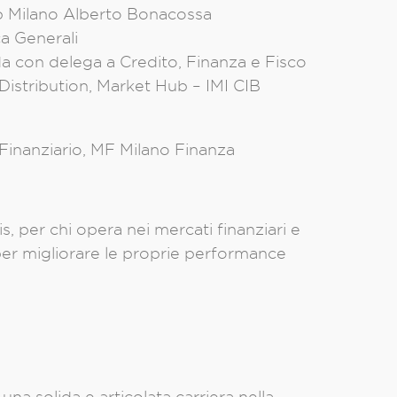
b Milano Alberto Bonacossa
a Generali
a con delega a Credito, Finanza e Fisco
istribution, Market Hub – IMI CIB
 Finanziario, MF Milano Finanza
 per chi opera nei mercati finanziari e
a per migliorare le proprie performance
una solida e articolata carriera nella