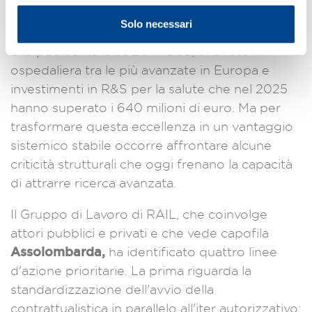
2023 il 43% delle sperimentazioni cliniche
Solo necessari
valutate in Italia è stato condotto nella regione,
che può contare su 20 IRCCS, una rete
ospedaliera tra le più avanzate in Europa e
investimenti in R&S per la salute che nel 2025
hanno superato i 640 milioni di euro. Ma per
trasformare questa eccellenza in un vantaggio
sistemico stabile occorre affrontare alcune
criticità strutturali che oggi frenano la capacità
di attrarre ricerca avanzata.
Il Gruppo di Lavoro di RAIL, che coinvolge
attori pubblici e privati e che vede capofila
Assolombarda,
ha identificato quattro linee
d'azione prioritarie. La prima riguarda la
standardizzazione dell'avvio della
contrattualistica in parallelo all'iter autorizzativo: