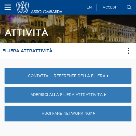
EN
ACCEDI
ATTIVITÀ
FILIERA ATTRATTIVITÀ
CONTATTA IL REFERENTE DELLA FILIERA
ADERISCI ALLA FILIERA ATTRATTIVITÀ
VUOI FARE NETWORKING?