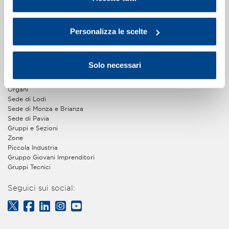
Chi Siamo
La storia
Personalizza le scelte
Imprese associate
Statuto e regolamenti
Bilancio
Assemblee
Solo necessari
Dove siamo
Il palazzo Assolombarda
Organi
Sede di Lodi
Sede di Monza e Brianza
Sede di Pavia
Gruppi e Sezioni
Zone
Piccola Industria
Gruppo Giovani Imprenditori
Gruppi Tecnici
Seguici sui social: