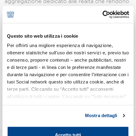
aggregazione dedicato alle realtà che rendono
Milano e il territorio attrattivo e proseguendo
con la realizzazione di un calendario di visite
aziendali aperte agli iscritti alla filiera in modo
da favorire il networking tra aziende.
Questo sito web utilizza i cookie
Per offrirti una migliore esperienza di navigazione,
La Filiera infine si propone di ideare progetti
ottenere statistiche sull’uso dei nostri servizi e, previo tuo
intersettoriali promossi dalle aziende
consenso, proporre contenuti – anche pubblicitari, nostri
partecipanti e di dare loro ulteriore spazio, in
e di terze parti - in linea con le preferenze manifestate
modo da identificare Assolombarda non solo
durante la navigazione e per consentire l’interazione con i
come il luogo dell’industria in senso
tuoi Social network questo sito utilizza cookie, anche di
tradizionale, ma anche come il riferimento del
terze parti. Cliccando su “Accetto tutti” acconsenti
all’utilizzo di tutti i cookie. Cliccando su “Solo necessari”
Made in Italy, dei servizi, del bello e ben fatto.
nessun cookie di tracciamento viene utilizzato. Cliccando
su “Personalizza le scelte” è possibile esprimere la
Stampa
Mostra dettagli
propria volontà in relazione a ciascuna categoria di
cookie del sito. Per ulteriori informazioni consulta la
Cookie Policy
.
Accetto tutti