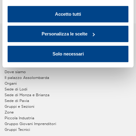
cookie del sito. Per ulteriori informazioni consulta la
Stampa
Cookie Policy
.
Accetto tutti
Personalizza le scelte
Chi Siamo
La storia
Imprese associate
Solo necessari
Statuto e regolamenti
Bilancio
Assemblee
Dove siamo
Il palazzo Assolombarda
Organi
Sede di Lodi
Sede di Monza e Brianza
Sede di Pavia
Gruppi e Sezioni
Zone
Piccola Industria
Gruppo Giovani Imprenditori
Gruppi Tecnici