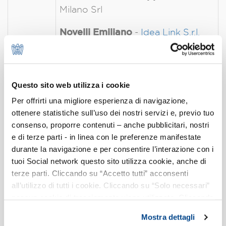
Milano Srl
Novelli Emiliano
-
Idea Link S.r.l.
Pascolo Paolo
-
IMille S.r.l.
Raineri Fabio
- Twister
Questo sito web utilizza i cookie
Communications Group S.r.l.
Per offrirti una migliore esperienza di navigazione,
ottenere statistiche sull’uso dei nostri servizi e, previo tuo
Secchi Luca
-
consenso, proporre contenuti – anche pubblicitari, nostri
ADS - GLEN SAS DI SECCHI LUCA
e di terze parti - in linea con le preferenze manifestate
E C.
durante la navigazione e per consentire l’interazione con i
tuoi Social network questo sito utilizza cookie, anche di
Sidoli Simone
-
20action
terze parti. Cliccando su “Accetto tutti” acconsenti
Entertainment S.r.l.
all’utilizzo di tutti i cookie. Cliccando su “Solo necessari”
nessun cookie di tracciamento viene utilizzato. Cliccando
Zurlo Giampiero
- Utopia Lab S.r.l.
su “Personalizza le scelte” è possibile esprimere la
Mostra dettagli
propria volontà in relazione a ciascuna categoria di