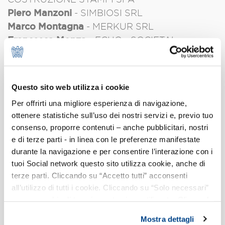
Piero Manzoni
- SIMBIOSI SRL
Marco Montagna
- MERKUR SRL
Francesca Monza
- ECHO - SOCIETA'
COOPERATIVA
Gian Paolo Quarta
- ONYAX SRL
Francesco Rezzi
- INVENTVM
Questo sito web utilizza i cookie
SEMICONDUCTOR SRL
Per offrirti una migliore esperienza di navigazione,
Marco Salvadeo
- OPPORTUNITY SRLS
ottenere statistiche sull’uso dei nostri servizi e, previo tuo
Lucrezia Maria Scotti
- RISO SCOTTI SPA
consenso, proporre contenuti – anche pubblicitari, nostri
e di terze parti - in linea con le preferenze manifestate
Invitati
durante la navigazione e per consentire l’interazione con i
Franco Bosi
- FORMA SRL
tuoi Social network questo sito utilizza cookie, anche di
Alberto Cazzani
- STAV SPA
terze parti. Cliccando su “Accetto tutti” acconsenti
Gianmario Grecchi
- I.C.S. INDUSTRIA
all’utilizzo di tutti i cookie. Cliccando su “Solo necessari”
nessun cookie di tracciamento viene utilizzato. Cliccando
COSTRUZIONE STAMPI SPA
su “Personalizza le scelte” è possibile esprimere la
Stefano Maggi
- LABANALYSIS LIFE SCIENCE
Mostra dettagli
propria volontà in relazione a ciascuna categoria di