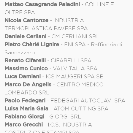
Matteo Casagrande Paladini
- COLLINE E
OLTRE SPA
Nicola Centonze
- INDUSTRIA
TERMOPLASTICA PAVESE SPA
Daniele Cerliani
- CM CERLIANI SRL
Pietro Chèrié Lignire
- ENI SPA - Raffineria di
Sannazzaro
Renato Cifarelli
- CIFARELLI SPA
Massimo Cunico
- VALVITALIA SPA
Luca Damiani
- ICS MAUGERI SPA SB
Marco De Angelis
- CENTRO MEDICO
LOMBARDO SRL
Paolo Fedegari
- FEDEGARI AUTOCLAVI SPA
Luisa Maria Gaia
- ATOM CUTTING SPA
Fabiano Giorgi
- GIORGI SRL
Marco Grecchi
- I.C.S. INDUSTRIA
COSTRUZIONE STAMPI SPA