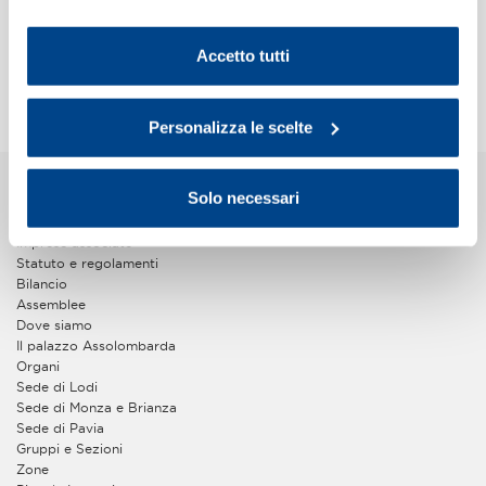
SRL
cookie del sito. Per ulteriori informazioni consulta la
Renato Ravicino
- TOSCANA GOMMA SPA
Cookie Policy
.
Accetto tutti
Stampa
Personalizza le scelte
Chi Siamo
Solo necessari
La storia
Imprese associate
Statuto e regolamenti
Bilancio
Assemblee
Dove siamo
Il palazzo Assolombarda
Organi
Sede di Lodi
Sede di Monza e Brianza
Sede di Pavia
Gruppi e Sezioni
Zone