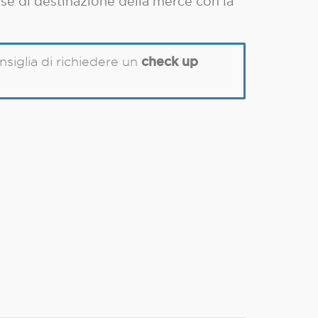
aese di destinazione della merce con la
check up
nsiglia di richiedere un