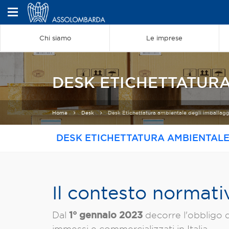
Chi siamo
Le imprese
DESK ETICHETTATURA
Home
Desk
Desk Etichettatura ambientale degli imballagg
DESK ETICHETTATURA AMBIENTALE
Il contesto normati
1° gennaio 2023
Dal
decorre l'obbligo di
immessi e commercializzati in Italia.