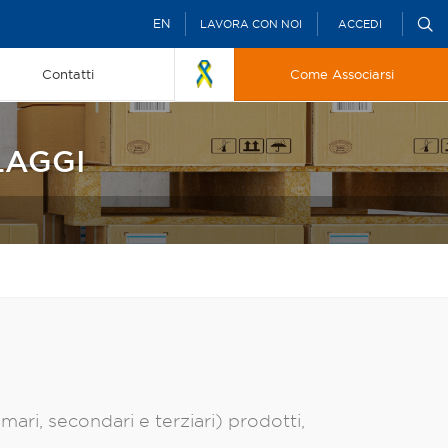
EN
LAVORA CON NOI
ACCEDI
Contatti
Come Associarsi
LAGGI
mari, secondari e terziari) prodotti,