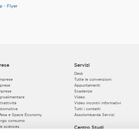
i - Flyer
rese
Servizi
Desk
imprese
Tutte le convenzioni
prese
Appuntamenti
mprese
Scadenze
Agroalimentare
Video
trattività
Video incontri informativi
Automotive
Tutti i contatti
Difesa e Space Economy
Assolombarda Servizi
Largo consumo
ife sciences
Centro Studi
Energy Sustainable Global Chain
pazio costruito