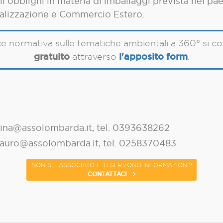
gli obblighi in materia di imballaggi prevista nel p
nalizzazione e Commercio Estero.
ce normativa sulle tematiche ambientali a 360° si co
gratuito
l'apposito form
attraverso
.
pina@assolombarda.it, tel. 0393638262
mauro@assolombarda.it, tel. 0258370483
NON SEI ASSOCIATO E TI SERVONO INFORMAZIONI?
CONTATTACI