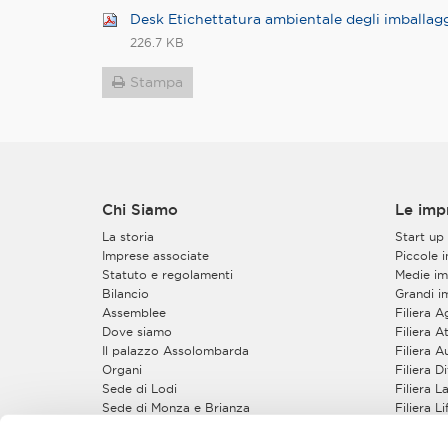
Desk Etichettatura ambientale degli imballagg
226.7 KB
Stampa
Chi Siamo
Le imp
La storia
Start up
Imprese associate
Piccole 
Statuto e regolamenti
Medie im
Bilancio
Grandi i
Assemblee
Filiera 
Dove siamo
Filiera At
Il palazzo Assolombarda
Filiera 
Organi
Filiera 
Sede di Lodi
Filiera 
Sede di Monza e Brianza
Filiera L
Sede di Pavia
Filiera 
Gruppi e Sezioni
Filiera S