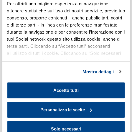
Per offrirti una migliore esperienza di navigazione,
Visualizzazione esame delle offerte
ottenere statistiche sull’uso dei nostri servizi e, previo tuo
consenso, proporre contenuti – anche pubblicitari, nostri
e di terze parti - in linea con le preferenze manifestate
I benefici le per aziende associate sono:
durante la navigazione e per consentire l’interazione con i
Tempi di risposta brevi e certi per le istanze
tuoi Social network questo sito utilizza cookie, anche di
delle aziende
terze parti. Cliccando su “Accetto tutti” acconsenti
: l MEPA mette a disposizione
all’utilizzo di tutti i cookie. Cliccando su “Solo necessari”
una struttura di supporto raggiungibile
nessun cookie di tracciamento viene utilizzato. Cliccando
mediante un apposito indirizzo di posta
su “Personalizza le scelte” è possibile esprimere la
elettronica ed un numero di telefono
Mostra dettagli
propria volontà in relazione a ciascuna categoria di
dedicato; tale struttura monitorerà le
cookie del sito. Per ulteriori informazioni consulta la
richieste di abilitazione supportate
Cookie Policy
.
Accetto tutti
dall’associazione per garantirne il più veloce
iter di abilitazione, collaborando con i nostri
Personalizza le scelte
referenti per risolvere tempestivamente
eventuali problematiche
Contatto continuo con i funzionari
Solo necessari