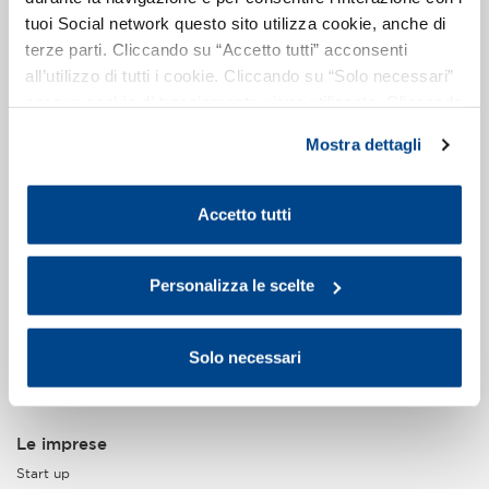
Imprese associate
tuoi Social network questo sito utilizza cookie, anche di
Statuto e regolamenti
terze parti. Cliccando su “Accetto tutti” acconsenti
Bilancio
all’utilizzo di tutti i cookie. Cliccando su “Solo necessari”
Assemblee
Dove siamo
nessun cookie di tracciamento viene utilizzato. Cliccando
Il palazzo Assolombarda
su “Personalizza le scelte” è possibile esprimere la
Organi
Mostra dettagli
propria volontà in relazione a ciascuna categoria di
Sede di Lodi
cookie del sito. Per ulteriori informazioni consulta la
Sede di Monza e Brianza
Sede di Pavia
Cookie Policy
.
Accetto tutti
Gruppi e Sezioni
Zone
Piccola Industria
Personalizza le scelte
Gruppo Giovani Imprenditori
Gruppi Tecnici
Seguici sui social:
Solo necessari
Le imprese
Start up