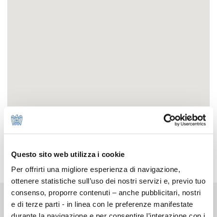
Questo sito web utilizza i cookie
Per offrirti una migliore esperienza di navigazione,
ottenere statistiche sull’uso dei nostri servizi e, previo tuo
consenso, proporre contenuti – anche pubblicitari, nostri
Chi Siamo
e di terze parti - in linea con le preferenze manifestate
La storia
durante la navigazione e per consentire l’interazione con i