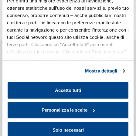
Per offrirti una migliore esperienza di navigazione,
ottenere statistiche sull’uso dei nostri servizi e, previo tuo
consenso, proporre contenuti – anche pubblicitari, nostri
e di terze parti - in linea con le preferenze manifestate
durante la navigazione e per consentire l’interazione con i
tuoi Social network questo sito utilizza cookie, anche di
terze parti. Cliccando su “Accetto tutti” acconsenti
Chi Siamo
all’utilizzo di tutti i cookie. Cliccando su “Solo necessari”
nessun cookie di tracciamento viene utilizzato. Cliccando
La storia
Imprese associate
su “Personalizza le scelte” è possibile esprimere la
Mostra dettagli
Statuto e regolamenti
propria volontà in relazione a ciascuna categoria di
Bilancio
cookie del sito. Per ulteriori informazioni consulta la
Assemblee
Cookie Policy
.
Dove siamo
Accetto tutti
Il palazzo Assolombarda
Organi
Sede di Lodi
Personalizza le scelte
Sede di Monza e Brianza
Sede di Pavia
Gruppi e Sezioni
Zone
Solo necessari
Piccola Industria