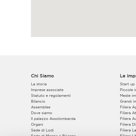
Chi Siamo
Le imp
La storia
Start up
Imprese associate
Piccole 
Statuto e regolamenti
Medie im
Bilancio
Grandi i
Assemblee
Filiera 
Dove siamo
Filiera At
Il palazzo Assolombarda
Filiera 
Organi
Filiera 
Sede di Lodi
Filiera 
Sede di Monza e Brianza
Filiera L