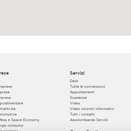
rese
Servizi
Desk
imprese
Tutte le convenzioni
prese
Appuntamenti
mprese
Scadenze
Agroalimentare
Video
trattività
Video incontri informativi
Automotive
Tutti i contatti
Difesa e Space Economy
Assolombarda Servizi
Largo consumo
ife sciences