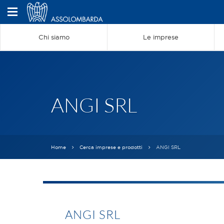
Chi siamo
Le imprese
ANGI SRL
Home
Cerca imprese e prodotti
ANGI SRL
ANGI SRL