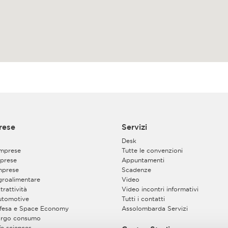
rese
Servizi
Desk
imprese
Tutte le convenzioni
prese
Appuntamenti
mprese
Scadenze
Agroalimentare
Video
trattività
Video incontri informativi
Automotive
Tutti i contatti
Difesa e Space Economy
Assolombarda Servizi
Largo consumo
ife sciences