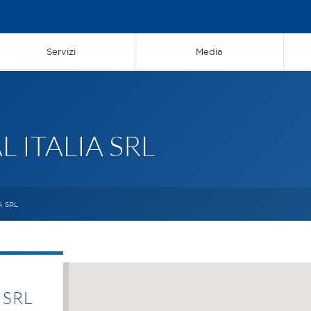
Servizi
Media
 ITALIA SRL
A SRL
 SRL