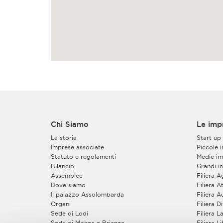
Chi Siamo
Le imp
La storia
Start up
Imprese associate
Piccole 
Statuto e regolamenti
Medie im
Bilancio
Grandi i
Assemblee
Filiera 
Dove siamo
Filiera At
Il palazzo Assolombarda
Filiera 
Organi
Filiera 
Sede di Lodi
Filiera 
Sede di Monza e Brianza
Filiera L