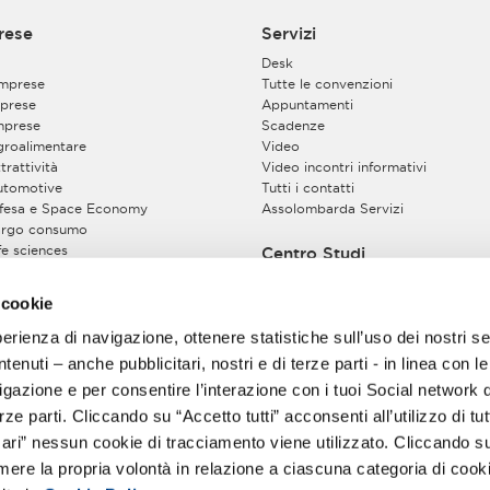
rese
Servizi
Desk
imprese
Tutte le convenzioni
prese
Appuntamenti
mprese
Scadenze
Agroalimentare
Video
trattività
Video incontri informativi
Automotive
Tutti i contatti
Difesa e Space Economy
Assolombarda Servizi
Largo consumo
ife sciences
Centro Studi
Energy Sustainable Global Chain
pazio costruito
 cookie
ssociarsi
perienza di navigazione, ottenere statistiche sull’uso dei nostri se
enuti – anche pubblicitari, nostri e di terze parti - in linea con l
motivi
gazione e per consentire l’interazione con i tuoi Social network 
ze parti. Cliccando su “Accetto tutti” acconsenti all’utilizzo di tutt
ri” nessun cookie di tracciamento viene utilizzato. Cliccando s
imere la propria volontà in relazione a ciascuna categoria di cooki