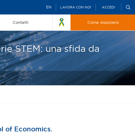
EN
LAVORA CON NOI
ACCEDI
Contatti
Come Associarsi
erie STEM: una sfida da
ol of Economics.