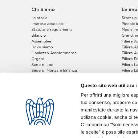
Chi Siamo
Le imp
La storia
Start up
Imprese associate
Piccole 
Statuto e regolamenti
Medie im
Bilancio
Grandi i
Assemblee
Filiera 
Dove siamo
Filiera At
Il palazzo Assolombarda
Filiera 
Organi
Filiera 
Sede di Lodi
Filiera 
Sede di Monza e Brianza
Filiera L
Sede di Pavia
Filiera 
Gruppi e Sezioni
Filiera S
Questo sito web utilizza i
Zone
Piccola Industria
Come A
Per offrirti una migliore es
Gruppo Giovani Imprenditori
tuo consenso, proporre cont
5 buoni 
Gruppi Tecnici
manifestate durante la navi
utilizza cookie, anche di ter
Seguici sui social:
Cliccando su “Solo necessa
le scelte” è possibile espr