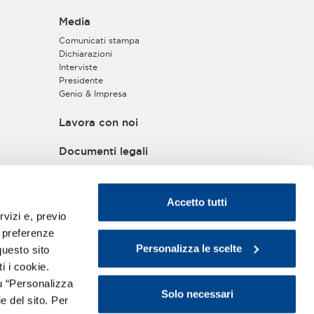
Media
Comunicati stampa
Dichiarazioni
Interviste
Presidente
Genio & Impresa
Lavora con noi
Documenti legali
Privacy policy
Informativa privacy
Cookie policy
Accetto tutti
Disclaimer
rvizi e, previo
Copyright
e preferenze
Policy Antitrust
Personalizza le scelte
questo sito
Policy di Approvvigionamento Sostenibile
Modello ex D.Lgs.231/2001
i i cookie.
Whistleblowing
u “Personalizza
Trasparenza Erogazioni Pubbliche - Legge
Solo necessari
e del sito. Per
n.124/2017