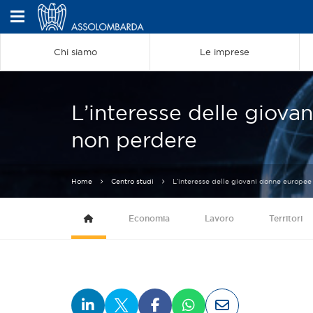
Chi siamo
Le imprese
L’interesse delle giova
non perdere
Home
Centro studi
L’interesse delle giovani donne europee
Economia
Lavoro
Territori