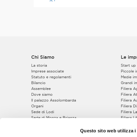
Chi Siamo
Le imp
La storia
Start up
Imprese associate
Piccole 
Statuto e regolamenti
Medie im
Bilancio
Grandi i
Assemblee
Filiera 
Dove siamo
Filiera At
Il palazzo Assolombarda
Filiera 
Organi
Filiera 
Sede di Lodi
Filiera 
Sede di Monza e Brianza
Filiera L
Sede di Pavia
Filiera 
Gruppi e Sezioni
Filiera S
Questo sito web utilizza i
Zone