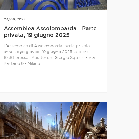
04/06/2025
Assemblea Assolombarda - Parte
privata, 19 giugno 2025
L’Assemblea di Assolombarda, parte privata,
avrà luogo giovedì 19 giugno 2025, alle ore
10.30 presso l'Auditorium Giorgio Squinzi - Via
Pantano 9 - Milano.