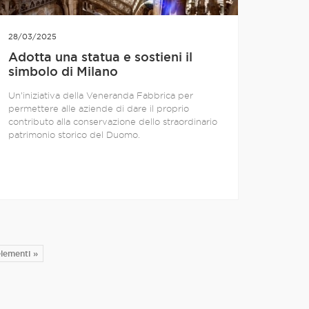
28/03/2025
Adotta una statua e sostieni il
simbolo di Milano
Un’iniziativa della Veneranda Fabbrica per
permettere alle aziende di dare il proprio
contributo alla conservazione dello straordinario
patrimonio storico del Duomo.
elementi »