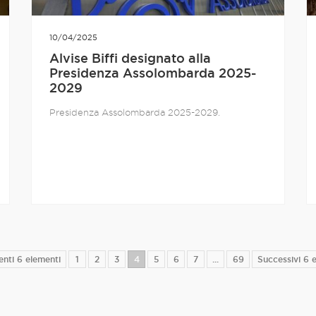
10/04/2025
Alvise Biffi designato alla
Presidenza Assolombarda 2025-
2029
Presidenza Assolombarda 2025-2029.
enti 6 elementi
1
2
3
4
5
6
7
...
69
Successivi 6 