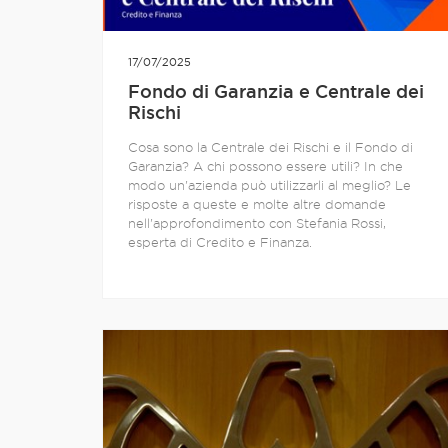
17/07/2025
Fondo di Garanzia e Centrale dei
Rischi
Cosa sono la Centrale dei Rischi e il Fondo di
Garanzia? A chi possono essere utili? In che
modo un'azienda può utilizzarli al meglio? Le
risposte a queste e molte altre domande
nell'approfondimento con Stefania Rossi,
esperta di Credito e Finanza.