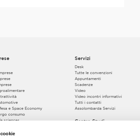
rese
Servizi
Desk
imprese
Tutte le convenzioni
prese
Appuntamenti
mprese
Scadenze
Agroalimentare
Video
trattività
Video incontri informativi
Automotive
Tutti i contatti
Difesa e Space Economy
Assolombarda Servizi
Largo consumo
ife sciences
Centro Studi
Energy Sustainable Global Chain
pazio costruito
 cookie