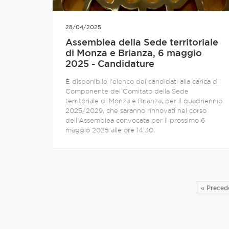
28/04/2025
Assemblea della Sede territoriale
di Monza e Brianza, 6 maggio
2025 - Candidature
È disponibile l'elenco dei candidati alla carica di
Componente del Comitato della Sede
territoriale di Monza e Brianza, per il quadriennio
2025/2029, che saranno rinnovati nel corso
dell'Assemblea convocata per il prossimo 6
maggio 2025 alle ore 14.30.
« Preced