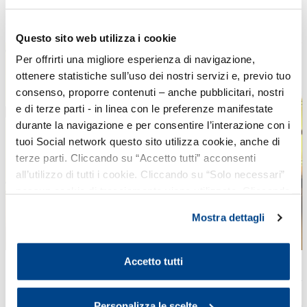
Convegno
Questo sito web utilizza i cookie
Per offrirti una migliore esperienza di navigazione,
ottenere statistiche sull’uso dei nostri servizi e, previo tuo
consenso, proporre contenuti – anche pubblicitari, nostri
e di terze parti - in linea con le preferenze manifestate
durante la navigazione e per consentire l’interazione con i
tuoi Social network questo sito utilizza cookie, anche di
terze parti. Cliccando su “Accetto tutti” acconsenti
all’utilizzo di tutti i cookie. Cliccando su “Solo necessari”
nessun cookie di tracciamento viene utilizzato. Cliccando
su “Personalizza le scelte” è possibile esprimere la
Mostra dettagli
propria volontà in relazione a ciascuna categoria di
cookie del sito. Per ulteriori informazioni consulta la
Cookie Policy
.
Accetto tutti
Rassegna cinematografica STEAMiamoci
19 Aprile 2023
17:00
Personalizza le scelte