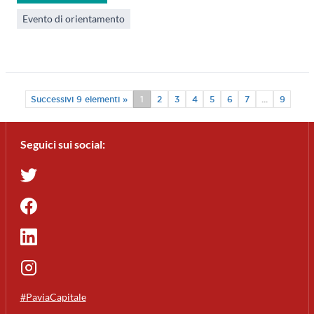
Evento di orientamento
Successivi 9 elementi »
1
2
3
4
5
6
7
...
9
Seguici sui social:
#PaviaCapitale