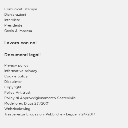
dei dati all’interno del CRM allo scopo di conservare i
dati stessi, di gestire le relazioni con gli interessati e di
Comunicati stampa
migliorare così il supporto e i servizi forniti alle
Dichiarazioni
imprese, anche sviluppando nuovi servizi sulla base
Interviste
delle esigenze individuate.
Presidente
Genio & Impresa
Inoltre, sia al fine di valorizzare la complementarietà
dei servizi offerti alle imprese da ciascun Contitolare,
sia al fine di semplificare l’esperienza degli utenti,
Lavora con noi
offrendo loro la possibilità di accedere agevolmente
alle informazioni e all’erogazione dei rispettivi servizi
Documenti legali
on line, i Contitolari trattano congiuntamente
all’interno del CRM la gestione della Sua utenza per
Privacy policy
l’accesso alle aree riservate dei loro rispettivi siti web.
Informativa privacy
In tal modo, Lei potrà accedere alle suddette aree
Cookie policy
riservate con la medesima utenza, previo
Disclaimer
completamento della procedura di registrazione sui
Copyright
rispettivi siti web. L’erogazione agli utenti registrati dei
Policy Antitrust
servizi on line sui siti web dei Contitolari è invece
Policy di Approvvigionamento Sostenibile
esclusa dalla contitolarità ed è gestita in autonomia da
Modello ex D.Lgs.231/2001
ciascuno dei due enti quale autonomo titolare del
Whistleblowing
trattamento.
Trasparenza Erogazioni Pubbliche - Legge n.124/2017
Il trattamento in contitolarità è basato sul legittimo
interesse dei Contitolari a razionalizzare le risorse e