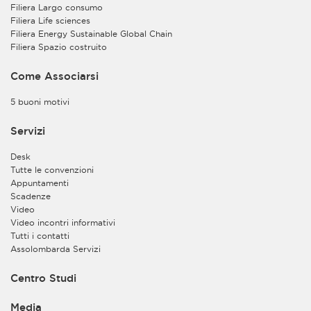
Filiera Largo consumo
di registrazione e/o di partecipazione al convegno,
Filiera Life sciences
seminario o evento medesimo.
Filiera Energy Sustainable Global Chain
Inoltre, sulla base del legittimo interesse del Titolare a
Filiera Spazio costruito
perseguire le finalità istituzionali dell’Associazione, i
dati personali e di contatto da Lei forniti potranno
Come Associarsi
essere trattati per finalità di esecuzione degli scopi
istituzionali previsti nello Statuto dell’Associazione (art.
5 buoni motivi
2), ivi compreso l’invio a mezzo e-mail di
comunicazioni a carattere informativo e divulgativo.
Servizi
Lei potrà interrompere in qualsiasi momento l’invio di
tale tipologia di comunicazioni contattando
Desk
l’Associazione all’indirizzo e-mail
Tutte le convenzioni
privacy@assolombarda.it
. Troverà inoltre le
Appuntamenti
informazioni necessarie per l’esercizio dei Suoi diritti
Scadenze
nel successivo paragrafo “Diritti degli interessati”.
Video
Video incontri informativi
Il Titolare potrà inoltre trattare i Suoi dati personali per
Tutti i contatti
finalità di tutela e difesa dei propri diritti.
Assolombarda Servizi
b)
Il Titolare del trattamento, congiuntamente al
Contitolare Assolombarda Servizi S.p.A. Società
Centro Studi
Benefit, potrà inoltre trattare i dati personali da Lei
forniti per finalità di organizzazione e consultazione
Media