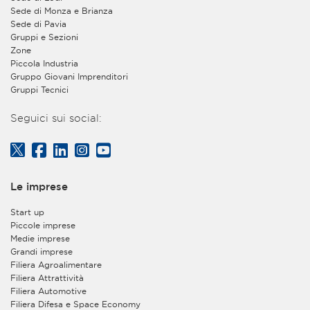
privacy@assolombarda.it
e
Sede di Monza e Brianza
privacy@assolombardaservizi.it
.
Sede di Pavia
Gruppi e Sezioni
2. Finalità e base giuridica del trattamento dei dati
Zone
personali
Piccola Industria
Gruppo Giovani Imprenditori
a)
L’Associazione tratterà i Suoi dati per quanto
Gruppi Tecnici
necessario a dare corso alla registrazione sul proprio
sito web e consentirLe di usufruire dei servizi forniti
Seguici sui social:
gratuitamente agli utenti registrati ma non
appartenenti all’organizzazione di aziende aderenti
all’Associazione. Tra tali servizi è ricompresa la facoltà
di iscrizione e partecipazione a convegni o eventi
gratuiti, organizzati dall’Associazione stessa - con
Le imprese
modalità tradizionali in presenza oppure in forma di
webinar on line – e aperti anche ai non associati. Base
Start up
giuridica del trattamento è l’esecuzione della Sua
Piccole imprese
richiesta di registrazione nonché, in caso di iscrizione
Medie imprese
ad un convegno o webinar tramite la Sua utenza
Grandi imprese
personale, l’esecuzione della Sua richiesta di iscrizione
Filiera Agroalimentare
al suddetto convegno, seminario o evento e la
Filiera Attrattività
gestione della Sua partecipazione ad esso. Il
Filiera Automotive
conferimento di tali dati è facoltativo, ma, in
Filiera Difesa e Space Economy
mancanza, non sarà possibile eseguire la Sua richiesta