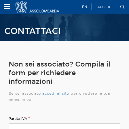
EN
ACCEDI
CONTATTACI
Non sei associato? Compila il
form per richiedere
informazioni
Se sei associato
accedi al
sito
per chiedere la tua
consulenza
*
Partita IVA